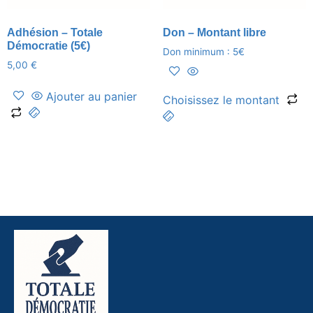
Adhésion – Totale
Don – Montant libre
Démocratie (5€)
Don minimum : 5€
5,00
€
Ajouter au panier
Choisissez le montant