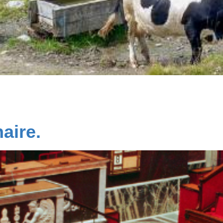
veux par ces quelques lignes vous apporter à la fois mon so
 en même temps qu’un réel message d’espoir. A condition que
 inviter à réfléchir […]
aire.