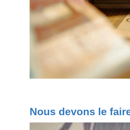
Prenez soin d’écouter cette vidéo jusqu’au b
TOTALE DEMOCRATIE propose de faire, dès l’él
répudier la dette ou pas. 2 – La sortie de […]
Nous devons le faire