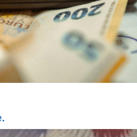
out, et vous comprendrez aisément pourquoi on nous prend 
ection de son Président, un référendum dans lequel seront 
.