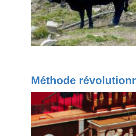
Chers agriculteurs, chères agricultrices, je 
actions, vos déterminations à rester vivants,
évènements de ces derniers jours doivent nous
Méthode révolutionn