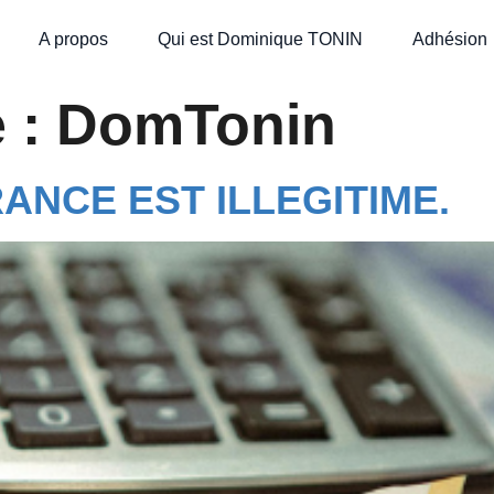
A propos
Qui est Dominique TONIN
Adhésion
e :
DomTonin
RANCE EST ILLEGITIME.