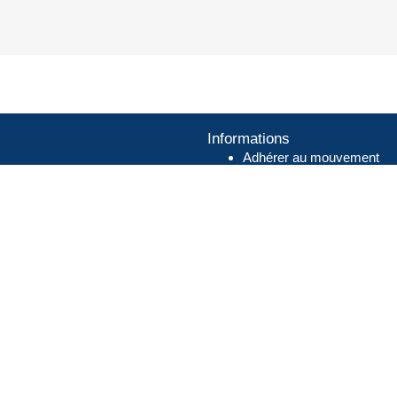
Informations
Adhérer au mouvement
l
Déclaration du parti (JO)
2027
Politique de confidentialité
os
Mentions légales
t Dominique TONIN
on
lité