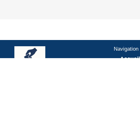
Navigation
Accuei
Projet 
TOTALE DÉMOCRATIE Mouvement
A prop
citoyen pour une démocratie réelle.
Un mouvement indépendant, neutre et ouvert
Qui es
à tous les citoyens.
Adhési
L’actua