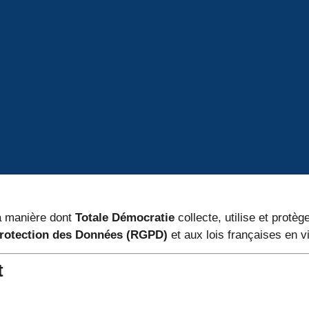
la manière dont
Totale Démocratie
collecte, utilise et protè
Protection des Données (RGPD)
et aux lois françaises en v
t
: