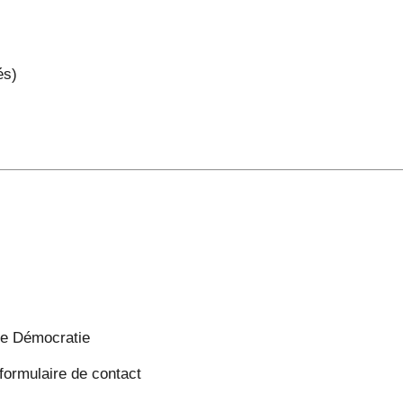
és)
le Démocratie
ormulaire de contact