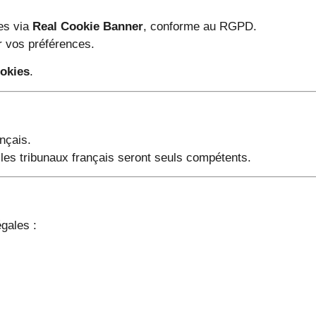
ies via
Real Cookie Banner
, conforme au RGPD.
r vos préférences.
ookies
.
ançais.
, les tribunaux français seront seuls compétents.
gales :
ne